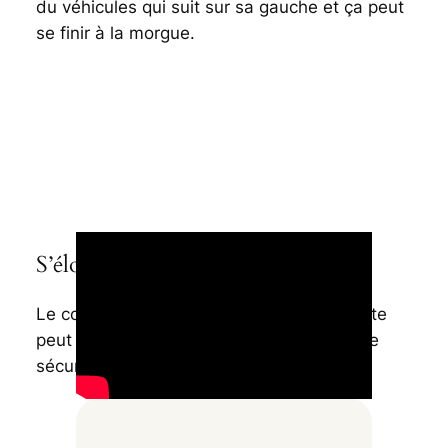
du véhicules qui suit sur sa gauche et ça peut
se finir à la morgue.
S’éloigner du bord droit
Le code le prévoit explicitement. Le cycliste
peut s’écarter du bord droit pour sa propre
sécurité (
R412-9
).