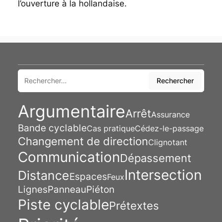
l’ouverture à la hollandaise.
Rechercher
Rechercher
Argumentaire
Arrêt
Assurance
Bande cyclable
Cas pratique
Cédez-le-passage
Changement de direction
Clignotant
Communication
Dépassement
Intersection
Distance
Espaces
Feux
Lignes
Panneau
Piéton
Piste cyclable
Prétextes