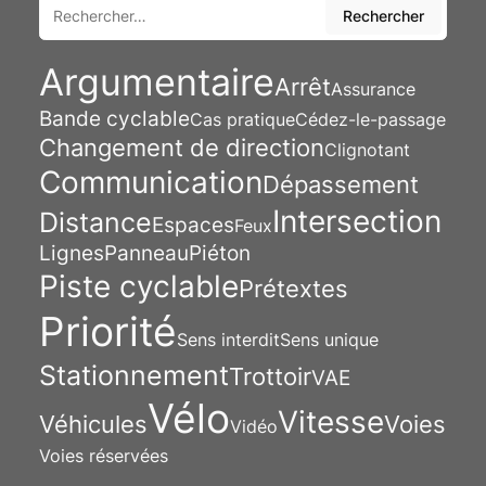
Rechercher
Rechercher
Argumentaire
Arrêt
Assurance
Bande cyclable
Cas pratique
Cédez-le-passage
Changement de direction
Clignotant
Communication
Dépassement
Intersection
Distance
Espaces
Feux
Lignes
Panneau
Piéton
Piste cyclable
Prétextes
Priorité
Sens interdit
Sens unique
Stationnement
Trottoir
VAE
Vélo
Vitesse
Véhicules
Voies
Vidéo
Voies réservées