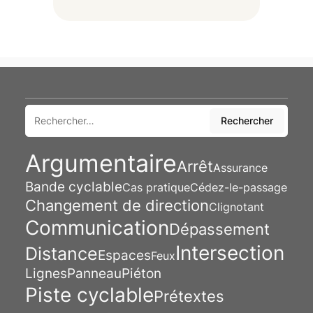
Rechercher
Rechercher
Argumentaire
Arrêt
Assurance
Bande cyclable
Cas pratique
Cédez-le-passage
Changement de direction
Clignotant
Communication
Dépassement
Intersection
Distance
Espaces
Feux
Lignes
Panneau
Piéton
Piste cyclable
Prétextes